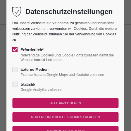
Datenschutzeinstellungen
Um unsere Webseite für Sie optimal zu gestalten und fortlaufend
verbessern zu können, verwenden wir Cookies. Durch die weitere
Nutzung der Webseite stimmen Sie der Verwendung von Cookies
LIVEMUSIK AN DER
zu.
"SINGENDEN SÄGE
Erforderlich*
Notwendige Cookies und Google Fonts zulassen damit die
Website korrekt funktioniert
Dieser Termin hatte sich alle 7 Tage bis zum 26.07.2025
wiederholt.
Externe Medien
Externe Medien Google Maps und Youtube zulassen
SINGENDE SÄGE IN DER PORZELLANKIRCHE
Statistik
Google Analytics zulassen
Unsere Gäste dürfen etwas ganz Außergewöhnliches hören:
Die Künstlerin Rosi Höfer aus Kahla spielt Lieder auf der
singenden Säge. Am Sonnabend dürfen unsere Burggäste für
eine halbe Stunde dem singenden Instrument in der
einzigartigen Porzellankirche lauschen.