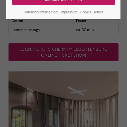
An diesen Tagen gilt der reguläre Burgeintritt. Das Konzert ist
kostenfrei!
Datenschutzerklärung
Impressum
Cookie-Details
Datum
Dauer
immer samstags
ca. 30 min
JETZT TICKET SICHERN IM LEUCHTENBURG
ONLINE TICKET SHOP!