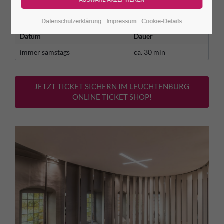
An diesen Tagen gilt der reguläre Burgeintritt. Das Konzert ist
kostenfrei!
Datenschutzerklärung
Impressum
Cookie-Details
Datum
Dauer
immer samstags
ca. 30 min
JETZT TICKET SICHERN IM LEUCHTENBURG
ONLINE TICKET SHOP!