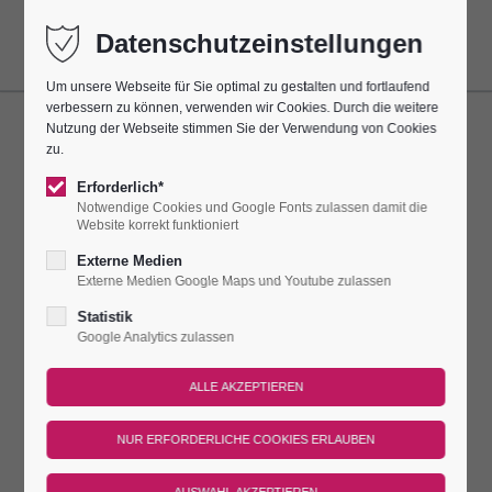
Datenschutzeinstellungen
Um unsere Webseite für Sie optimal zu gestalten und fortlaufend
verbessern zu können, verwenden wir Cookies. Durch die weitere
Nutzung der Webseite stimmen Sie der Verwendung von Cookies
LIVEMUSIK AN DER
zu.
"SINGENDEN SÄGE"
Erforderlich*
Notwendige Cookies und Google Fonts zulassen damit die
Website korrekt funktioniert
Dieser Termin hatte sich alle 7 Tage bis zum 09.08.2025
wiederholt.
Externe Medien
Externe Medien Google Maps und Youtube zulassen
SINGENDE SÄGE IN DER PORZELLANKIRCHE
Statistik
Google Analytics zulassen
Unsere Gäste dürfen etwas ganz Außergewöhnliches hören:
Die Künstlerin Rosi Höfer aus Kahla spielt Lieder auf der
singenden Säge. Am Sonnabend dürfen unsere Burggäste für
eine halbe Stunde dem singenden Instrument in der
einzigartigen Porzellankirche lauschen.