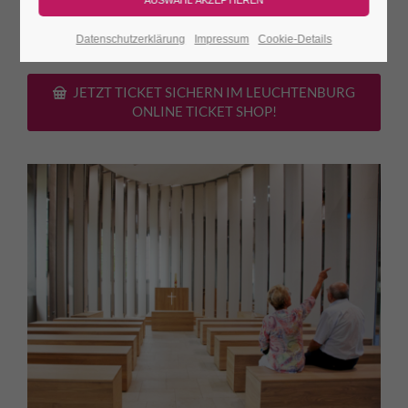
Porzellan-
ca. 30
Burgeintritt. Das Orgelspiel ist
Kirche
Min.
kostenfrei!
Datenschutzerklärung
Impressum
Cookie-Details
JETZT TICKET SICHERN IM LEUCHTENBURG
ONLINE TICKET SHOP!