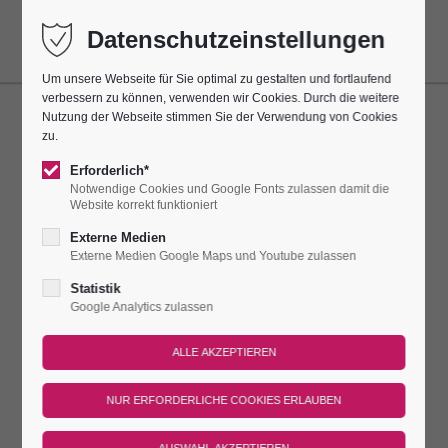
Datenschutzeinstellungen
Um unsere Webseite für Sie optimal zu gestalten und fortlaufend
verbessern zu können, verwenden wir Cookies. Durch die weitere
Nutzung der Webseite stimmen Sie der Verwendung von Cookies
ORGELSPIEL
zu.
Erforderlich*
Dieser Termin hatte sich alle 7 Tage bis zum 26.04.2026
Notwendige Cookies und Google Fonts zulassen damit die
wiederholt.
Website korrekt funktioniert
Externe Medien
IMMER SONNTAGS ERKLINGT DIE
Externe Medien Google Maps und Youtube zulassen
STEINMEYER-ORGEL
Statistik
Google Analytics zulassen
Immer sonntags erklingt die Steinmeyer-Orgel jeweils für eine
halbe Stunde für unsere Burggäste in der einzigartigen
Porzellan-Kirche. Organisten der Region zeigen ihr Können!
Treffpunkt
Dauer
Preis
An diesen Tagen gilt der reguläre